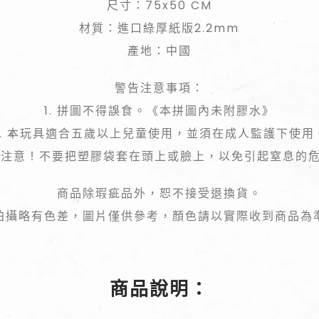
尺寸：75x50 CM
材質：進口綠厚紙版2.2mm
產地：中國
警告注意事項：
1. 拼圖不得誤食。《本拼圖內未附膠水》
2. 本玩具適合五歲以上兒童使用，並須在成人監護下使用
 請注意！不要把塑膠袋套在頭上或臉上，以免引起窒息的
商品除瑕疵品外，恕不接受退換貨。
拍攝略有色差，圖片僅供參考，顏色請以實際收到商品為
商品說明：