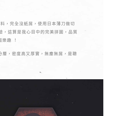
材料，完全沒紙屑，使用日本薄刀做切
驗，這算是我心目中的完美拼圖，品質
圖樂趣 ！
分層，密度高又厚實，無塵無屑，是聰