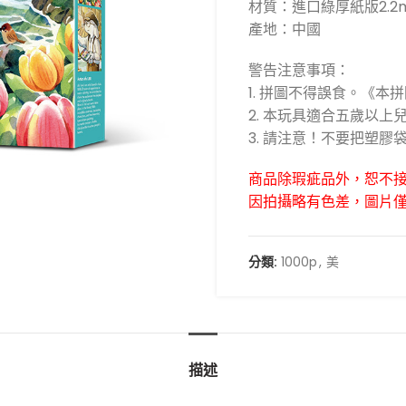
材質：進口綠厚紙版2.2
產地：中國
警告注意事項：
1. 拼圖不得誤食。《本
2. 本玩具適合五歲以
3. 請注意！不要把塑
商品除瑕疵品外，恕不
因拍攝略有色差，圖片
分類:
1000p
,
美
描述