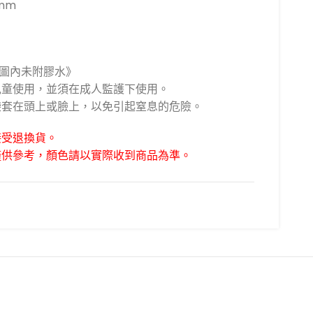
mm
拼圖內未附膠水》
上兒童使用，並須在成人監護下使用。
膠袋套在頭上或臉上，以免引起窒息的危險。
接受退換貨。
僅供參考，顏色請以實際收到商品為準。