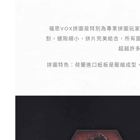
福思VOX拼圖是特別為專業拼圖玩
割，縫隙細小，拼片完美結合，所有
超越許多
拼圖特色：荷蘭進口紙板是壓縮成型