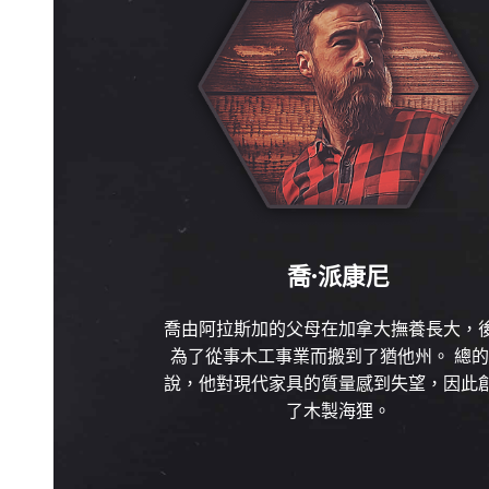
喬·派康尼
喬由阿拉斯加的父母在加拿大撫養長大，
為了從事木工事業而搬到了猶他州。 總
說，他對現代家具的質量感到失望，因此
了木製海狸。