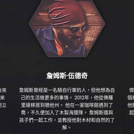
詹姆斯·伍德奇
後來
詹姆斯曾經是一名騎自行車的人，但他想為自
傑
的來
己的生活做更多的事情。 2012年，他從佛羅
個
創立
里達移居到猶他州。 他在一家咖啡館遇到了
他
喬，不久便加入了木製海狸隊。 詹姆斯還與
起
孩子們一起工作，並教授他對木材和自然的了
解。