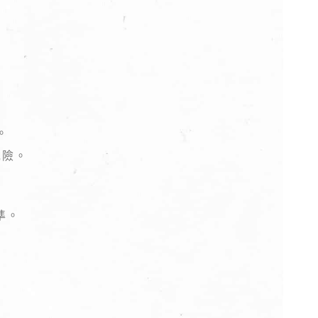
。
危險。
準。