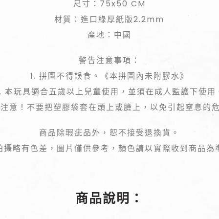
尺寸：75x50 CM
材質：進口綠厚紙版2.2mm
產地：中國
警告注意事項：
1. 拼圖不得誤食。《本拼圖內未附膠水》
2. 本玩具適合五歲以上兒童使用，並須在成人監護下使用
 請注意！不要把塑膠袋套在頭上或臉上，以免引起窒息的
商品除瑕疵品外，恕不接受退換貨。
拍攝略有色差，圖片僅供參考，顏色請以實際收到商品為
商品說明：