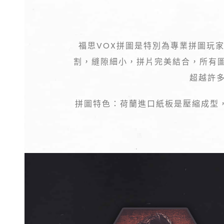
福思VOX拼圖是特別為專業拼圖玩
割，縫隙細小，拼片完美結合，所有
超越許多
拼圖特色：荷蘭進口紙板是壓縮成型