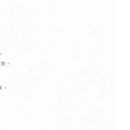
。
危險。
準。