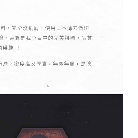
材料，完全沒紙屑，使用日本薄刀做切
驗，這算是我心目中的完美拼圖，品質
圖樂趣 ！
分層，密度高又厚實，無塵無屑，是聰