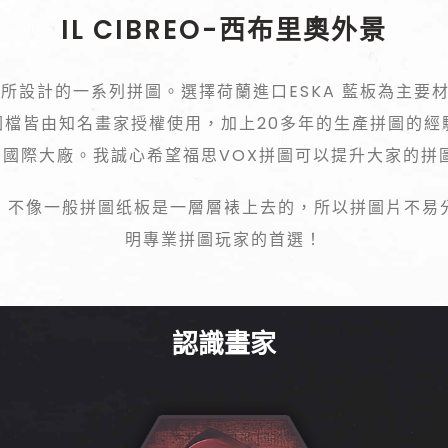
IL CIBREO-西布里奧外景
家所設計的一系列拼圖。選擇荷蘭進口ESKA 藍板為主要
圖檔皆由知名畫家授權使用，加上20多年的生產拼圖的經
國際大廠。我誠心希望福思VOX拼圖可以提升大家的拼
，不像一般拼圖纸板是一層層裱上去的，所以拼圖片不易
明專業拼圖玩家的首選！
認識畫家