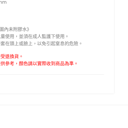
mm
拼圖內未附膠水》
上兒童使用，並須在成人監護下使用。
膠袋套在頭上或臉上，以免引起窒息的危險。
接受退換貨。
僅供參考，顏色請以實際收到商品為準。