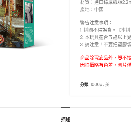
材質：進口綠厚紙版2.2
產地：中國
警告注意事項：
1. 拼圖不得誤食。《本
2. 本玩具適合五歲以
3. 請注意！不要把塑
商品除瑕疵品外，恕不
因拍攝略有色差，圖片
分類:
1000p
,
美
描述