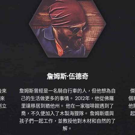
詹姆斯·伍德奇
後來
詹姆斯曾經是一名騎自行車的人，但他想為自
傑
的來
己的生活做更多的事情。 2012年，他從佛羅
個
創立
里達移居到猶他州。 他在一家咖啡館遇到了
他
喬，不久便加入了木製海狸隊。 詹姆斯還與
起
孩子們一起工作，並教授他對木材和自然的了
解。