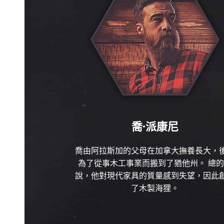
喬·派康尼
喬由阿拉斯加的父母在加拿大撫養長大，
為了從事木工事業而搬到了猶他州。 總
說，他對現代家具的質量感到失望，因此
了木製海狸。