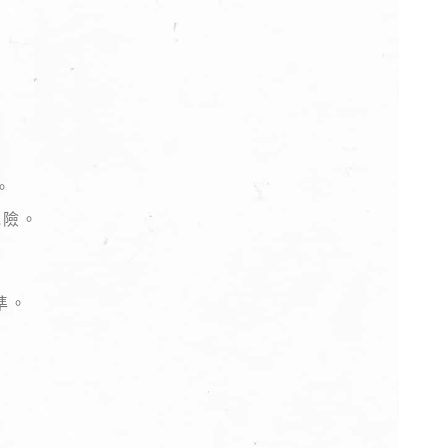
。
危險。
準。