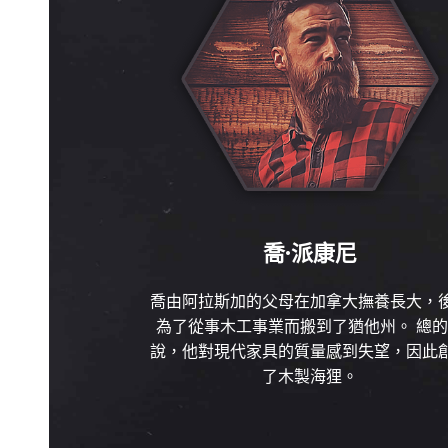
喬·派康尼
喬由阿拉斯加的父母在加拿大撫養長大，
為了從事木工事業而搬到了猶他州。 總
說，他對現代家具的質量感到失望，因此
了木製海狸。