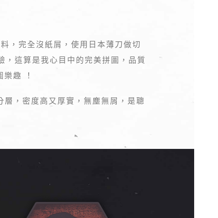
材料，完全沒紙屑，使用日本薄刀做切
驗，這算是我心目中的完美拼圖，品質
圖樂趣 ！
分層，密度高又厚實，無塵無屑，是聰