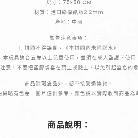
尺寸：75x50 CM
材質：進口綠厚紙版2.2mm
產地：中國
警告注意事項：
1. 拼圖不得誤食。《本拼圖內未附膠水》
2. 本玩具適合五歲以上兒童使用，並須在成人監護下使用
 請注意！不要把塑膠袋套在頭上或臉上，以免引起窒息的
商品除瑕疵品外，恕不接受退換貨。
拍攝略有色差，圖片僅供參考，顏色請以實際收到商品為
商品說明：