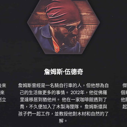
詹姆斯·伍德奇
後來
詹姆斯曾經是一名騎自行車的人，但他想為自
傑
的來
己的生活做更多的事情。 2012年，他從佛羅
個
創立
里達移居到猶他州。 他在一家咖啡館遇到了
他
喬，不久便加入了木製海狸隊。 詹姆斯還與
起
孩子們一起工作，並教授他對木材和自然的了
解。