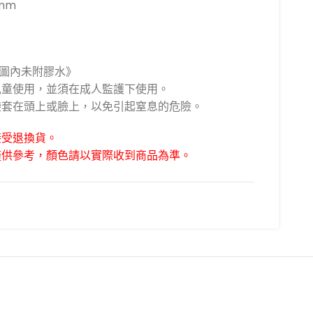
mm
拼圖內未附膠水》
上兒童使用，並須在成人監護下使用。
膠袋套在頭上或臉上，以免引起窒息的危險。
接受退換貨。
僅供參考，顏色請以實際收到商品為準。