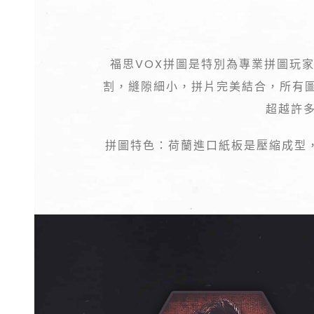
福思VOX拼圖是特別為專業拼圖玩
割，縫隙細小，拼片完美結合，所有
超越許多
拼圖特色：荷蘭進口紙板是壓縮成型