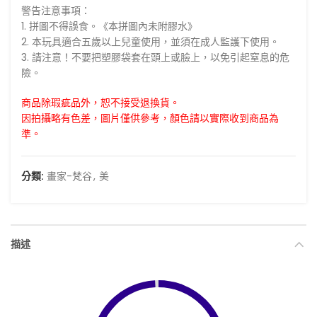
警告注意事項：
1. 拼圖不得誤食。《本拼圖內未附膠水》
2. 本玩具適合五歲以上兒童使用，並須在成人監護下使用。
3. 請注意！不要把塑膠袋套在頭上或臉上，以免引起窒息的危
險。
商品除瑕疵品外，恕不接受退換貨。
因拍攝略有色差，圖片僅供參考，顏色請以實際收到商品為
準。
分類:
畫家-梵谷
,
美
描述