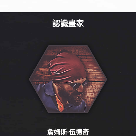
認識畫家
詹姆斯·伍德奇