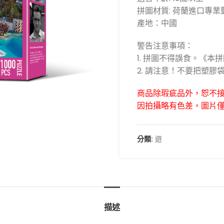
拼圖材質: 荷蘭進口專業藍
產地：中國
警告注意事項：
1. 拼圖不得誤食。《本
2. 請注意！不要把塑
商品除瑕疵品外，恕不
因拍攝略有色差，圖片
分類:
遊
描述