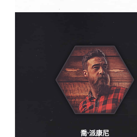
喬·派康尼