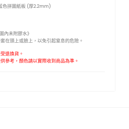
色拼圖紙板 (厚2.2mm)
拼圖內未附膠水》
膠袋套在頭上或臉上，以免引起窒息的危險。
接受退換貨。
僅供參考，顏色請以實際收到商品為準。