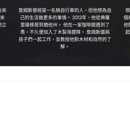
後來
詹姆斯曾經是一名騎自行車的人，但他想為自
傑
的來
己的生活做更多的事情。 2012年，他從佛羅
個
創立
里達移居到猶他州。 他在一家咖啡館遇到了
他
喬，不久便加入了木製海狸隊。 詹姆斯還與
起
孩子們一起工作，並教授他對木材和自然的了
解。