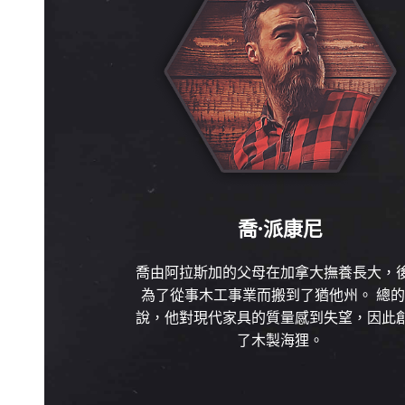
喬·派康尼
喬由阿拉斯加的父母在加拿大撫養長大，
為了從事木工事業而搬到了猶他州。 總
說，他對現代家具的質量感到失望，因此
了木製海狸。