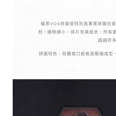
福思VOX拼圖是特別為專業拼圖玩
割，縫隙細小，拼片完美結合，所有
超越許多
拼圖特色：荷蘭進口紙板是壓縮成型