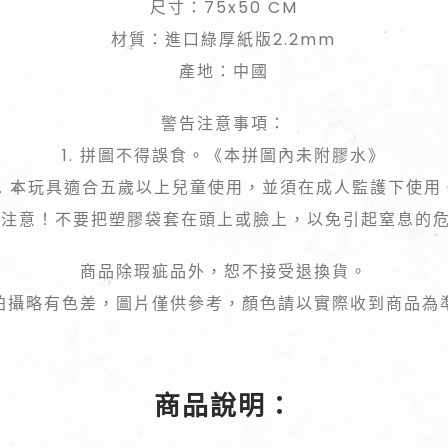
尺寸：75x50 CM
材質：進口綠厚紙版2.2mm
產地：中國
警告注意事項：
1. 拼圖不得誤食。《本拼圖內未附膠水》
2. 本玩具適合五歲以上兒童使用，並須在成人監護下使用
 請注意！不要把塑膠袋套在頭上或臉上，以免引起窒息的
商品除瑕疵品外，恕不接受退換貨。
拍攝略有色差，圖片僅供參考，顏色請以實際收到商品為
商品說明：