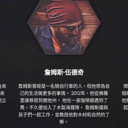
詹姆斯·伍德奇
後來
詹姆斯曾經是一名騎自行車的人，但他想為自
傑
的來
己的生活做更多的事情。 2012年，他從佛羅
個
創立
里達移居到猶他州。 他在一家咖啡館遇到了
他
喬，不久便加入了木製海狸隊。 詹姆斯還與
起
孩子們一起工作，並教授他對木材和自然的了
解。