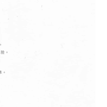
。
危險。
準。