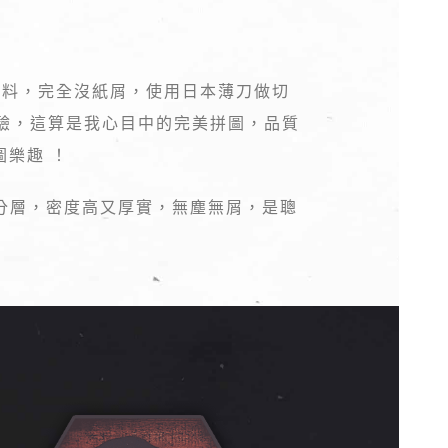
材料，完全沒紙屑，使用日本薄刀做切
驗，這算是我心目中的完美拼圖，品質
圖樂趣 ！
分層，密度高又厚實，無塵無屑，是聰