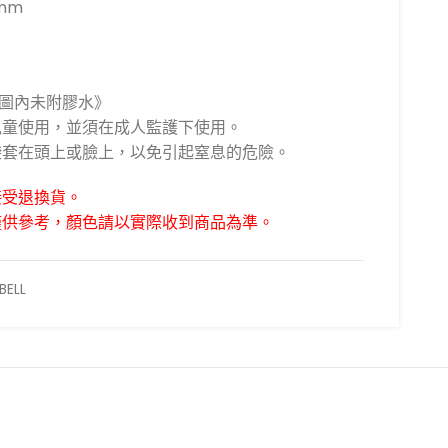
mm
拼圖內未附膠水》
上兒童使用，並須在成人監護下使用。
膠袋套在頭上或臉上，以免引起窒息的危險。
接受退換貨。
僅供參考，顏色請以實際收到商品為準。
BELL