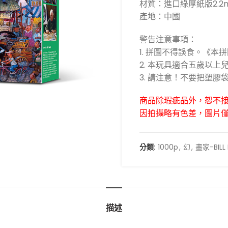
材質：進口綠厚紙版2.2
產地：中國
警告注意事項：
1. 拼圖不得誤食。《本
2. 本玩具適合五歲以
3. 請注意！不要把塑
商品除瑕疵品外，恕不
因拍攝略有色差，圖片
分類:
1000p
,
幻
,
畫家-BILL 
描述