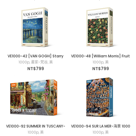
VE1000-42 [VAN GOGH] Starry
VE1000-48 [William Morris] Fruit
Night Over the Phone-隆河的星夜
Pattern 1000片拼圖
1000p
,
畫家-梵谷
,
美
1000p
,
美
1000片拼圖
NT$
799
NT$
799
VE1000-92 SUMMER IN TUSCANY-
VE1000-94 SUR LA MER-海景 1000
托斯卡納的夏天 1000片拼圖
片拼圖
1000p
,
美
1000p
,
美